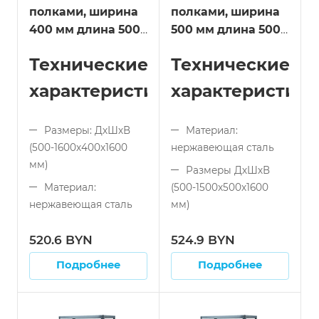
полками, ширина
полками, ширина
400 мм длина 500
500 мм длина 500
мм
мм
Технические
Технические
характеристики:
характеристики
Размеры: ДхШхВ
Материал:
(500-1600x400x1600
нержавеющая сталь
мм)
Размеры ДхШхВ
Материал:
(500-1500x500x1600
нержавеющая сталь
мм)
Тип конструкции:
Тип конструкции:
520.6 BYN
524.9 BYN
сварной
сварной
Подробнее
Подробнее
Тип полок:
Количество полок:
перфорированные
4
Количество полок:
Устойчивость: к