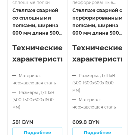
сплошные полки
перфорированные
полки
Стеллаж сварной
Стеллаж сварной с
со сплошными
перфорированными
полками, ширина
полками, ширина
600 мм длина 500
600 мм длина 500
мм
мм
Технические
Технические
характеристики:
характеристики
Материал:
Размеры: ДхШхВ
нержавеющая сталь
(500-1600x600x1600
мм)
Размеры ДхШхВ
(500-1500x600x1600
Материал:
мм)
нержавеющая сталь
Тип конструкции:
Тип конструкции:
581 BYN
609.8 BYN
сварной
сварной
Подробнее
Подробнее
Количество полок:
Тип полок: