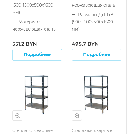
(500-1500x500x1600
нержавеющая сталь
мм)
Размеры ДхШхВ
Материал:
(500-1500x400x1600
нержавеющая сталь
мм)
Тип конструкции:
Тип конструкции:
551.2 BYN
495,7 BYN
сварной
сварной
Подробнее
Подробнее
Тип полок:
Количество полок:
перфорированные
4
Количество полок:
Устойчивость: к
4
коррозии, влаге и
агрессивным средам
Стеллажи сварные
Стеллажи сварные