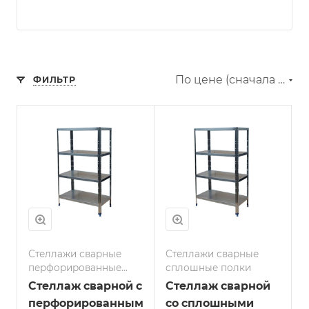
По цене (сначала дешёвые)
ФИЛЬТР
Стеллажи сварные
Стеллажи сварные
перфорированные
сплошные полки
полки
Стеллаж сварной с
Стеллаж сварной
перфорированными
со сплошными