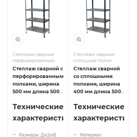
4
коррозии, влаге и
агрессивным средам
Стеллажи сварные
Стеллажи сварные
перфорированные
сплошные полки
полки
Стеллаж сварной с
Стеллаж сварной
перфорированными
со сплошными
полками, ширина
полками, ширина
500 мм длина 500
400 мм длина 500
мм
мм
Технические
Технические
характеристики:
характеристики
Размеры: ДхШхВ
Материал: