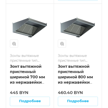
Зонты вытяжные
Зонты вытяжные
пристенные тип
пристенные тип
козырёк
козырёк
Зонт вытяжной
Зонт вытяжной
пристенный
пристенный
шириной 700 мм
шириной 800 мм
из нержавейки
из нержавейки
козырёк длина
козырёк длина
445 BYN
460.40 BYN
600мм
600мм
Подробнее
Подробнее