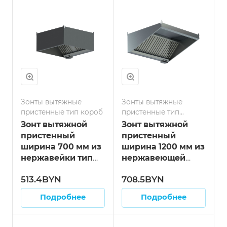
Зонты вытяжные
Зонты вытяжные
пристенные тип короб
пристенные тип
козырёк
Зонт вытяжной
Зонт вытяжной
пристенный
пристенный
ширина 700 мм из
ширина 1200 мм из
нержавейки тип
нержавеющей
"короб" длина 600
стали тип
513.4BYN
708.5BYN
мм
"козырёк" длина
1000 мм
Подробнее
Подробнее