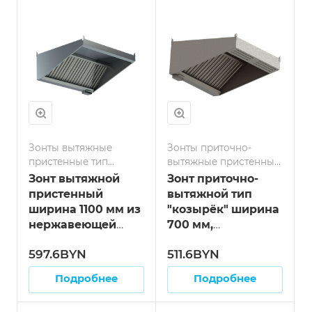
Зонты вытяжные
Зонты приточно-
пристенные тип
вытяжные пристенные
козырёк
тип козырёк
Зонт вытяжной
Зонт приточно-
пристенный
вытяжной тип
ширина 1100 мм из
"козырёк" ширина
нержавеющей
700 мм,
стали тип
нержавейка длина
597.6BYN
511.6BYN
"козырёк" длина
600 мм
800 мм
Подробнее
Подробнее