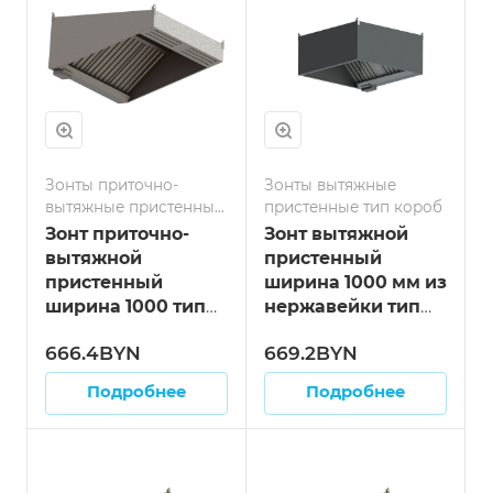
Зонты приточно-
Зонты вытяжные
вытяжные пристенные
пристенные тип короб
тип козырёк
Зонт приточно-
Зонт вытяжной
вытяжной
пристенный
пристенный
ширина 1000 мм из
ширина 1000 тип
нержавейки тип
"козырёк" длина
"короб" длина 800
666.4BYN
669.2BYN
800 мм
мм
Подробнее
Подробнее