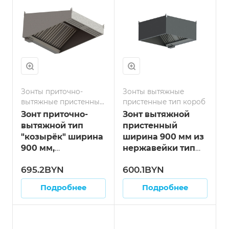
Зонты приточно-
Зонты вытяжные
вытяжные пристенные
пристенные тип короб
тип козырёк
Зонт приточно-
Зонт вытяжной
вытяжной тип
пристенный
"козырёк" ширина
ширина 900 мм из
900 мм,
нержавейки тип
нержавейка длина
"короб" длина 700
695.2BYN
600.1BYN
900 мм
мм
Подробнее
Подробнее