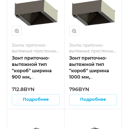
Зонты приточно-
Зонты приточно-
вытяжные пристенные
вытяжные пристенные
тип короб
тип короб
Зонт приточно-
Зонт приточно-
вытяжной тип
вытяжной тип
"короб" ширина
"короб" ширина
900 мм,
1000 мм,
нержавейка длина
нержавейка длина
712.8BYN
796BYN
800 мм
900 мм
Подробнее
Подробнее