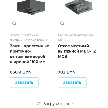
Зонты приточно-
Местные вентотсосы
вытяжные пристенные
МВО
тип короб
Зонты пристенные
Отсос местный
приточно-
вытяжной МВО-1,2
вытяжные короб
МСВ
шириной 1100 мм
длинна 600 мм
650,9 BYN
702 BYN
Заказать
Заказать
Загрузить еще