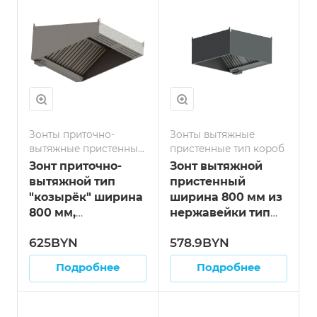
Зонты приточно-
Зонты вытяжные
вытяжные пристенные
пристенные тип короб
тип козырёк
Зонт приточно-
Зонт вытяжной
вытяжной тип
пристенный
"козырёк" ширина
ширина 800 мм из
800 мм,
нержавейки тип
нержавейка длина
"короб" длина 700
625BYN
578.9BYN
800 мм
мм
Подробнее
Подробнее