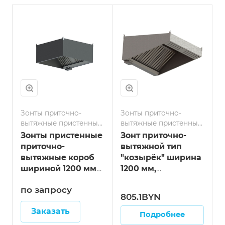
Зонты приточно-
Зонты приточно-
вытяжные пристенные
вытяжные пристенные
тип короб
тип козырёк
Зонты пристенные
Зонт приточно-
приточно-
вытяжной тип
вытяжные короб
"козырёк" ширина
шириной 1200 мм
1200 мм,
длинна 600 мм
нержавейка,
по запросу
длина 1200 мм
805.1BYN
Заказать
Подробнее