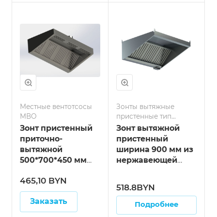
Местные вентотсосы
Зонты вытяжные
МВО
пристенные тип
козырёк
Зонт пристенный
Зонт вытяжной
приточно-
пристенный
вытяжной
ширина 900 мм из
500*700*450 мм
нержавеющей
тип МВО из
стали тип
465,10 BYN
нерж.стали
"козырёк" длина
518.8BYN
700 мм
Заказать
Подробнее