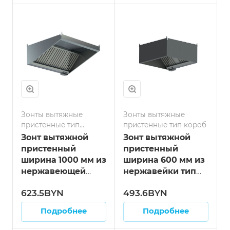
Зонты вытяжные
Зонты вытяжные
пристенные тип
пристенные тип короб
козырёк
Зонт вытяжной
Зонт вытяжной
пристенный
пристенный
ширина 1000 мм из
ширина 600 мм из
нержавеющей
нержавейки тип
стали тип
"короб" длина 600
623.5BYN
493.6BYN
"козырёк" длина
мм
900 мм
Подробнее
Подробнее