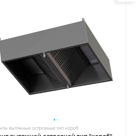
нты вытяжные островные тип короб