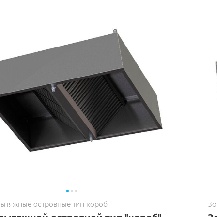
вытяжные островные тип короб
Зо