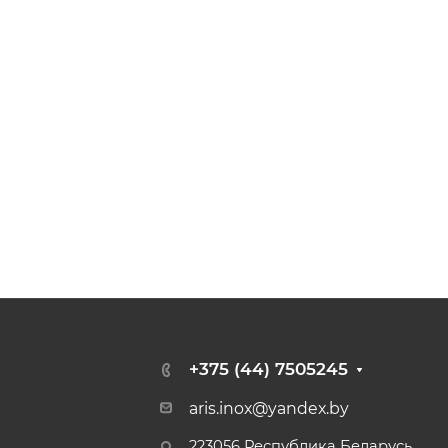
+375 (44) 7505245
aris.inox@yandex.by
223056 Республика Беларусь,