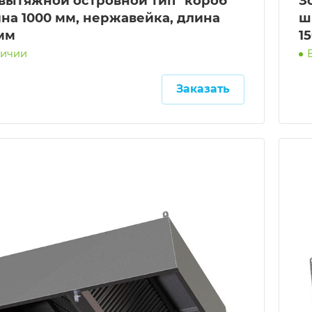
 вытяжной островной тип "короб"
З
на 1000 мм, нержавейка, длина
ш
мм
1
личии
Заказать