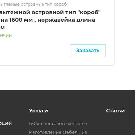
вытяжные островные тип короб
 вытяжной островной тип "короб"
на 1600 мм , нержавейка длина
мм
личии
Заказать
Услуги
Статьи
еющей
Гибка листового металла
Изготовление мебели из