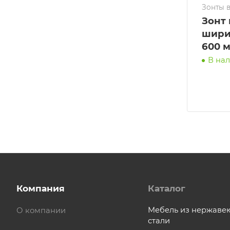
Зонты 
Зонт
шири
600 
В на
Компания
Каталог
Мебель из нержав
О компании
стали