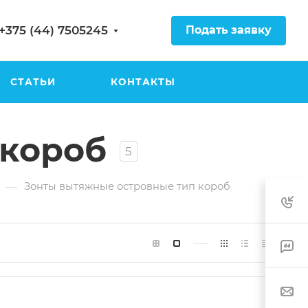
Подать заявку
+375 (44) 7505245
СТАТЬИ
КОНТАКТЫ
 короб
5
—
Зонты вытяжные островные тип короб