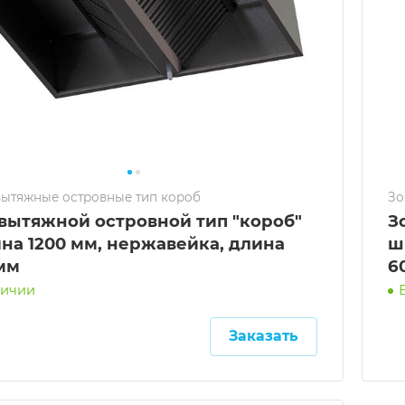
вытяжные островные тип короб
Зо
 вытяжной островной тип "короб"
З
на 1200 мм, нержавейка, длина
ш
мм
6
личии
Заказать