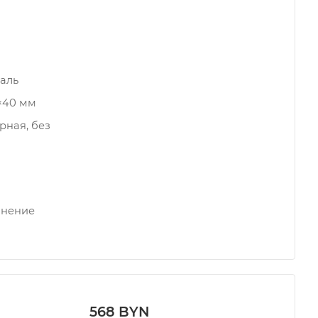
аль
0×40 мм
рная, без
инение
568 BYN