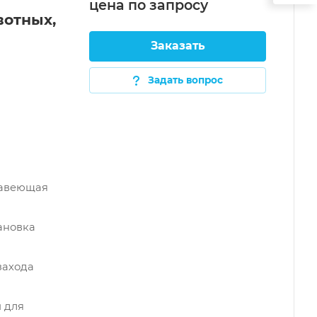
цена по зап
р
осу
вотных,
Заказать
Задать вопрос
жавеющая
ановка
захода
 для