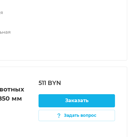
ая
ьная
511 BYN
вотных
850 мм
Заказать
Задать вопрос