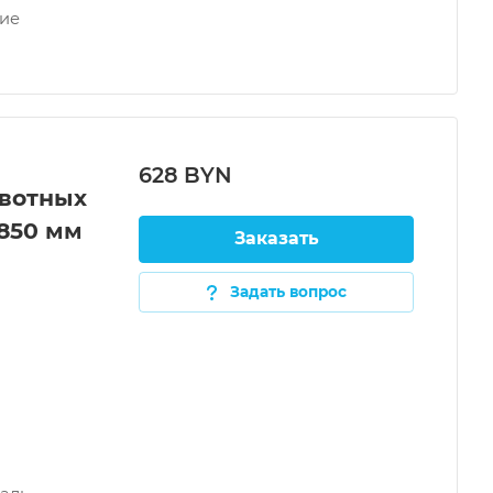
ние
628 BYN
вотных
х850 мм
Заказать
Задать вопрос