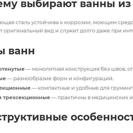
ему выбирают ванны из
щая сталь устойчива к коррозии, моющим средс
т оригинальный вид и служит долго даже при ин
ы ванн
отянутые
— монолитная конструкция без швов, оп
ые
— разнообразие форм и конфигураций.
екционные
— компактные и удобные для груминг
 и трехсекционные
— практичны в медицинских и
структивные особеннос