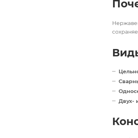
Поч
Нержавею
сохраняе
Вид
Цельн
Сварн
Однос
Двух-
Кон