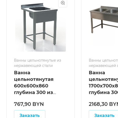
Ванны цельнотянутые из
Ванны цельнот
нержавеющей стали
нержавеющей 
Ванна
Ванна
цельнотянутая
цельнотян
600х600х860
1700х700х
глубина 300 из
глубина 30
нержавеющей
нержавею
767,90 BYN
2168,30 BY
стали 1-секционная
стали 3-с
ВМЛ 6/6
ВМЛ 17/7
Заказать
Заказать