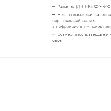
Размеры (Д×Ш×В): 600×400
Нож: из высококачественн
нержавеющей стали с
антифрикционным покрытие
Совместимость: твёрдые и 
сыры