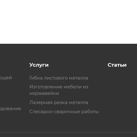
Услуги
Статьи
еющей
Гибка листового металла
Изготовление мебели из
нержавейки
Лазерная резка металла
удование
Слесарно-сварочные работы