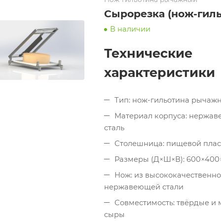
Сырорезка (нож-гиль
В наличии
Технические
характеристики
Тип: нож-гильотина рычажн
Материал корпуса: нержа
сталь
Столешница: пищевой плас
Размеры (Д×Ш×В): 600×400
Нож: из высококачественн
нержавеющей стали
Совместимость: твёрдые и 
сыры