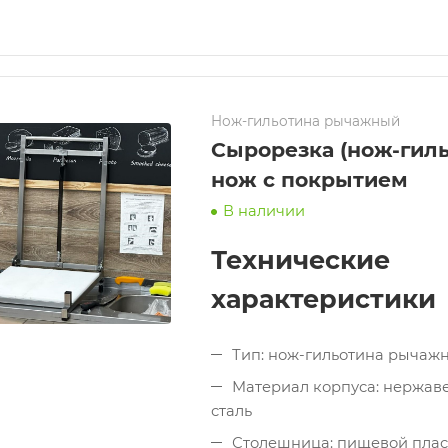
Нож-гильотина рычажный
Сырорезка (нож-гиль
нож с покрытием
В наличии
Технические
характеристики
Тип: нож-гильотина рычажн
Материал корпуса: нержа
сталь
Столешница: пищевой плас