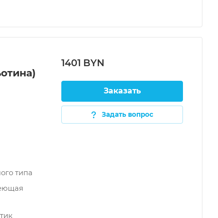
1401 BYN
отина)
Заказать
Задать вопрос
ого типа
веющая
тик