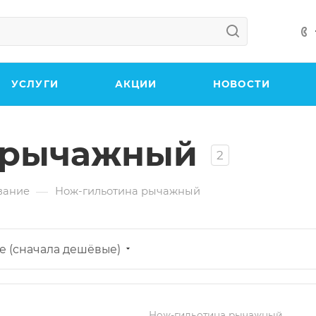
УСЛУГИ
АКЦИИ
НОВОСТИ
 рычажный
2
—
вание
Нож-гильотина рычажный
е (сначала дешёвые)
Нож-гильотина рычажный