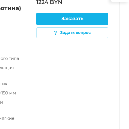
1224 BYN
отина)
Заказать
Задать вопрос
ого типа
веющая
тик
×150 мм
ой
мягкие