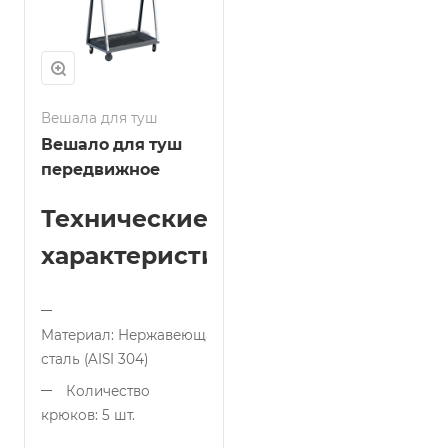
(оптимальная для
Особенность: Встроенный
работы)
поддон для сбора
жидкости
Страна
производства: Беларусь
Страна
Вешала для туш
производства: Беларусь
Вешало для туш
передвижное
Технические
характеристики:
Материал: Нержавеющая
сталь (AISI 304)
Количество
крюков: 5 шт.
(усиленные)