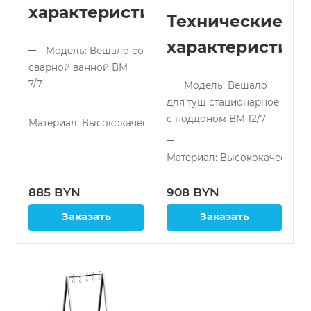
характеристики:
Технические
характеристики
Модель: Вешало со
сварной ванной ВМ
7/7
Модель: Вешало
для туш стационарное
с поддоном ВМ 12/7
Материал: Высококачественная
нержавеющая сталь
Материал: Высококачествен
Количество
нержавеющая сталь
крюков: 3 шт.
885 BYN
908 BYN
(прочные, надежные)
Количество
крюков: 5 шт.
Заказать
Заказать
Размеры ванны
(прочные, надежные)
(ДxШxГ): 700 x 700 x
500 мм
Габаритные
(вместительная)
размеры (ДxШxВ): 1200
x 700 x 1700 мм
Высота
вешала: 1800 мм