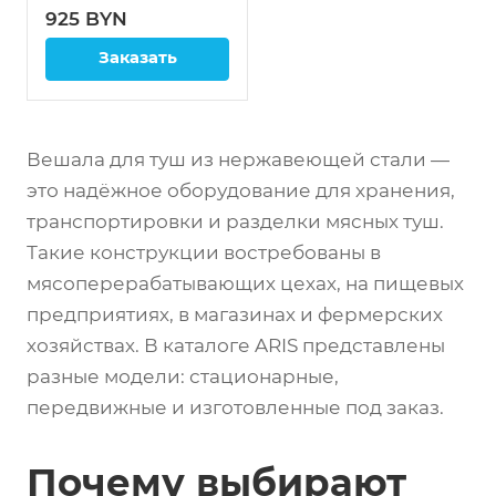
925 BYN
Габариты
(ДxШxВ): 1200 x 700 x
Заказать
1800 мм
Конструкция: Передвижная
Вешала для туш из нержавеющей стали —
(на колесах)
это надёжное оборудование для хранения,
транспортировки и разделки мясных туш.
Производство: Беларусь
Такие конструкции востребованы в
Модель: Вешало
мясоперерабатывающих цехах, на пищевых
передвижное ВМ 12/7
предприятиях, в магазинах и фермерских
хозяйствах. В каталоге ARIS представлены
разные модели: стационарные,
передвижные и изготовленные под заказ.
Почему выбирают