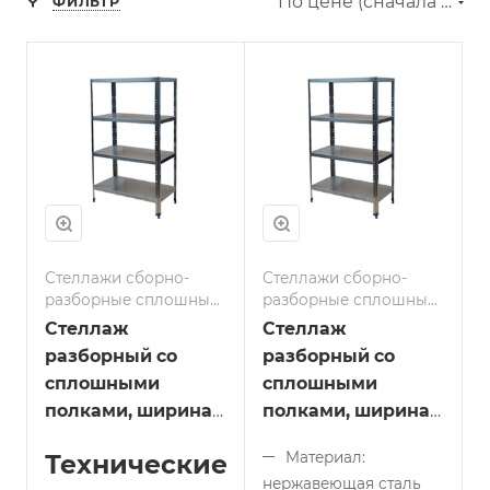
По цене (сначала дешёвые)
ФИЛЬТР
Стеллажи сборно-
Стеллажи сборно-
разборные сплошные
разборные сплошные
полки
полки
Стеллаж
Стеллаж
разборный со
разборный со
сплошными
сплошными
полками, ширина
полками, ширина
400 мм длина
500 мм длина
Технические
Материал:
500мм
500мм
нержавеющая сталь