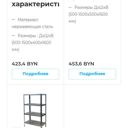
характеристики:
Размеры ДхШхВ
(500-1500x500x1600
Материал:
мм)
нержавеющая сталь
Тип конструкции:
Размеры : ДхШхВ
сборный (разборный)
(500-1500x400x1600
мм)
Тип конструкции:
423,4 BYN
453,6 BYN
сборный (разборный)
Подробнее
Подробнее
Количество полок:
4