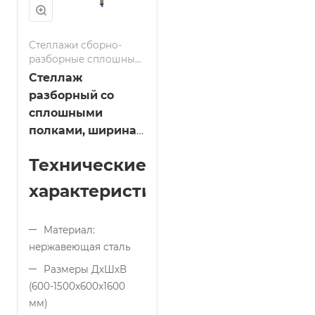
Стеллажи сборно-
разборные сплошные
полки
Стеллаж
разборный со
сплошными
полками, ширина
600 мм длина
Технические
600мм
характеристики:
Материал:
нержавеющая сталь
Размеры ДхШхВ
(600-1500x600x1600
мм)