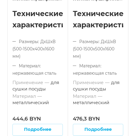
400 мм длина 500
500 мм длина 500
Технические
Технические
мм
мм
характеристики:
характеристики
Размеры: ДхШхВ
Размеры: ДхШхВ
(500-1500x400x1600
(500-1500x500x1600
мм)
мм)
Материал:
Материал:
нержавеющая сталь
нержавеющая сталь
Применение
—
для
Применение
—
для
Тип конструкции:
Тип конструкции:
сушки посуды
сушки посуды
сборный (разборный)
сборный (разборный)
Материал
—
Материал
—
Тип полок:
Тип поверхности:
металлический
металлический
перфорированные
перфорированный
Применение: для
Применение: для
444,6 BYN
476,3 BYN
сушки посуды
сушки посуды
Подробнее
Подробнее
Материал:
Материал: