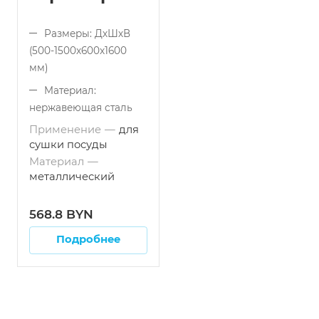
Размеры: ДхШхВ
(500-1500x600x1600
мм)
Материал:
нержавеющая сталь
Применение
—
для
Тип конструкции:
сушки посуды
сборный (разборный)
Материал
—
Тип поверхности:
металлический
перфорированный
Применение: для
568.8 BYN
сушки посуды
Подробнее
Материал:
металлический
Вид полок: с
перфорированными