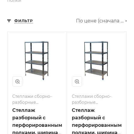
полки
По цене (сначала дешёвые)
ФИЛЬТР
Стеллажи сборно-
Стеллажи сборно-
разборные
разборные
перфорированные
перфорированные
Стеллаж
Стеллаж
полки
полки
разборный с
разборный с
перфорированными
перфорированными
полками, ширина
полками, ширина