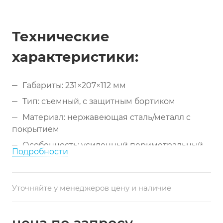
Технические
характеристики:
Габариты: 231×207×112 мм
Тип: съемный, с защитным бортиком
Материал: нержавеющая сталь/металл с
покрытием
Особенность: усиленный периметральный
Подробности
бортик
Крепление: универсальное
Уточняйте у менеджеров цену и наличие
Конструкция: разборная
Назначение: безопасная фиксация
инфузоматов