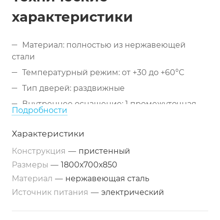
характеристики
Материал: полностью из нержавеющей
стали
Температурный режим: от +30 до +60°C
Тип дверей: раздвижные
Внутреннее оснащение: 1 промежуточная
Подробности
полка
Особенности конструкции: теплоизоляция
Характеристики
корпуса стола, конвекционные
Конструкция
—
пристенный
распределители тепловых потоков
Размеры
—
1800х700х850
Мощность: 1,6 кВт
Материал
—
нержавеющая сталь
Напряжение: 220 В
Источник питания
—
электрический
Страна-производитель: Беларусь
Источник питания: электрический