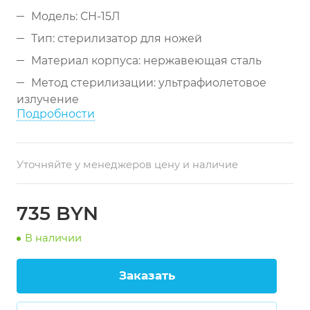
Модель: СН-15Л
Тип: стерилизатор для ножей
Материал корпуса: нержавеющая сталь
Метод стерилизации: ультрафиолетовое
излучение
Подробности
Вместимость: до 15 ножей (до 48 см длинной)
Время стерилизации: до 120 минут
Уточняйте у менеджеров цену и наличие
Потребляемая мощность: 0,01 кВт
Напряжение: 220В
735 BYN
Габариты: 450 x 145 x 605 см
Страна-производитель: Беларусь
В наличии
Исполнение: ультрафиолетовый
Заказать