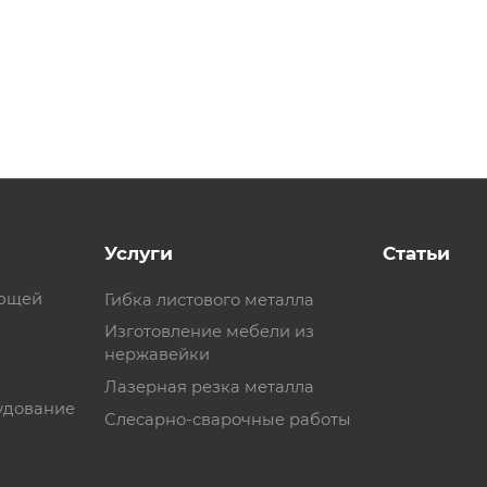
Услуги
Статьи
еющей
Гибка листового металла
Изготовление мебели из
нержавейки
Лазерная резка металла
удование
Слесарно-сварочные работы