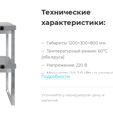
Технические
характеристики:
Габариты: 1200×300×800 мм
Температурный режим: 60°C
(оба яруса)
Напряжение: 220 В
Мощность: 1,0-2,0 кВт на кажды
Подробности
ярус
Материал: нержавеющая сталь
AISI 430
Уточняйте у менеджеров цену и
наличие
Количество ярусов: 2 (оба с
подогревом)