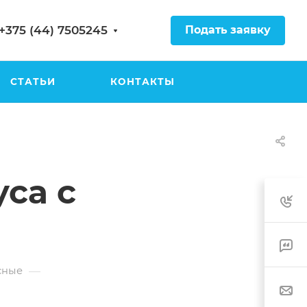
Подать заявку
+375 (44) 7505245
СТАТЬИ
КОНТАКТЫ
са с
—
сные