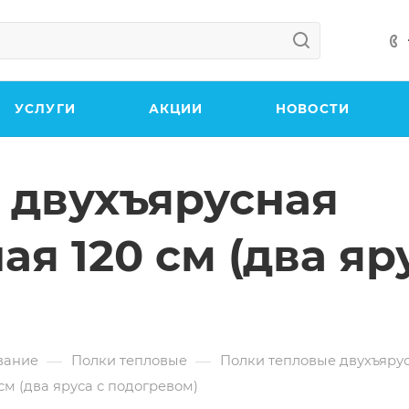
УСЛУГИ
АКЦИИ
НОВОСТИ
 двухъярусная
я 120 см (два яру
—
—
вание
Полки тепловые
Полки тепловые двухъяру
м (два яруса с подогревом)