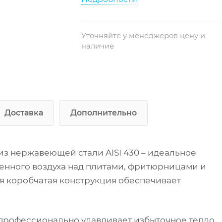
Материал корпуса и
фильтров: Высококачественная
нержавеющая сталь AISI 430
Уточняйте у менеджеров цену и
Комплектация:
наличие
Лабиринтные фильтры-
жироуловители
Ёмкость-жиросборник
Наличие вентилятора: Без
Доставка
Дополнительно
вентилятора (подключается к
внешней вентиляционной
системе)
из нержавеющей стали AISI 430 – идеальное
Тип установки: Настенный
монтаж над тепловым
енного воздуха над плитами, фритюрницами и
оборудованием
я коробчатая конструкция обеспечивает
Дополнительные
свойства: Встроенная система
улавливания жира (фильтры +
 профессионально улавливает избыточное тепло,