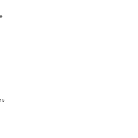
е
ь
,
ие