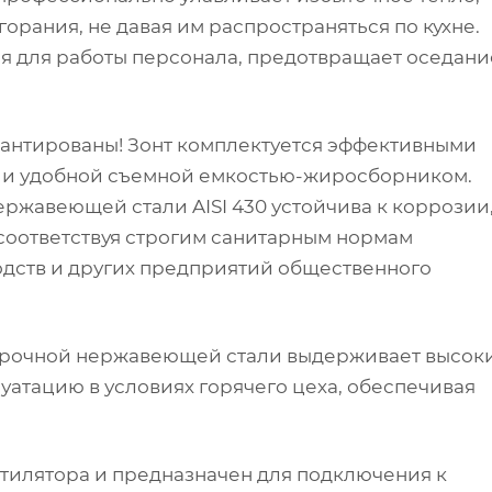
жиросборник), закрытая
орания, не давая им распространяться по кухне.
коробчатая конструкция
ия для работы персонала, предотвращает оседани
Страна производства: Беларус
рантированы! Зонт комплектуется эффективными
и удобной съемной емкостью-жиросборником.
ержавеющей стали AISI 430 устойчива к коррозии
соответствуя строгим санитарным нормам
одств и других предприятий общественного
 прочной нержавеющей стали выдерживает высок
уатацию в условиях горячего цеха, обеспечивая
ентилятора и предназначен для подключения к