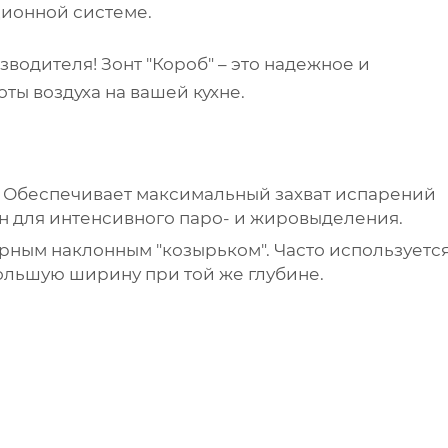
ионной системе.
водителя! Зонт "Короб" – это надежное и
ы воздуха на вашей кухне.
я. Обеспечивает максимальный захват испарений
н для интенсивного паро- и жировыделения.
ерным наклонным "козырьком". Часто используетс
ольшую ширину при той же глубине.