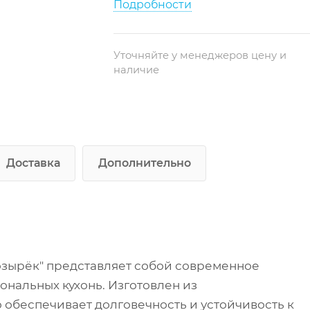
Подробности
Монтаж: настенный
Назначение: удаление
Уточняйте у менеджеров цену и
загрязненного воздуха и подача
наличие
свежего
Доставка
Дополнительно
озырёк" представляет собой современное
нальных кухонь. Изготовлен из
обеспечивает долговечность и устойчивость к