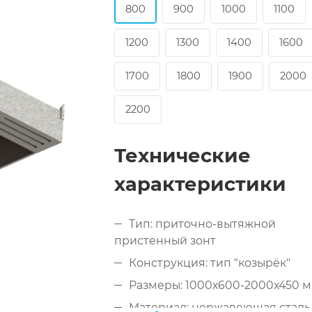
800
900
1000
1100
1200
1300
1400
1600
1700
1800
1900
2000
2200
Технические
характеристики
Тип: приточно-вытяжной
пристенный зонт
Конструкция: тип "козырёк"
Размеры: 1000x600-2000x450 
Материал: нержавеющая сталь