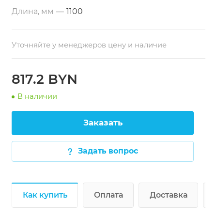
Размеры:
1100х600х850 мм
Длина, мм
—
1100
Тип по назначению:
Разделочный
Каркас:
Профильная труба 40х40 мм
Уточняйте у менеджеров цену и наличие
Особенности:
Регулируемые по высоте
опоры, двери-купе, нижняя сплошная полка
(стандартно), возможность изготовления со
817.2 BYN
встроенной ванной (опционально)
В наличии
Заказать
Задать вопрос
Как купить
Оплата
Доставка