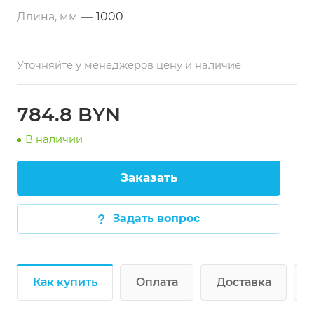
Размеры:
1000х600х850 мм
Длина, мм
—
1000
Тип по назначению:
Разделочный
Каркас:
Профильная труба 40х40 мм
Уточняйте у менеджеров цену и наличие
Особенности:
Раздвижные двери-купе,
регулируемые по высоте опоры, нижняя
сплошная полка (стандартно), возможность
784.8 BYN
изготовления со встроенной ванной
В наличии
(опционально)
Заказать
Задать вопрос
Как купить
Оплата
Доставка