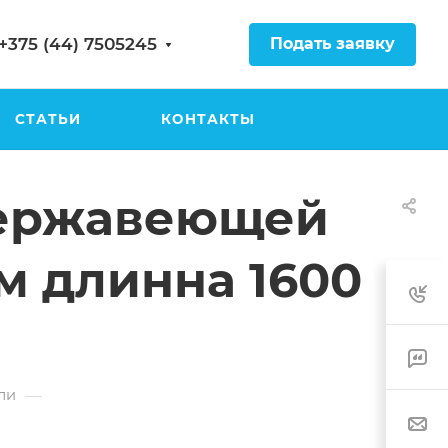
Подать заявку
+375 (44) 7505245
СТАТЬИ
КОНТАКТЫ
 нержавеющей
м длинна 1600
—
ли