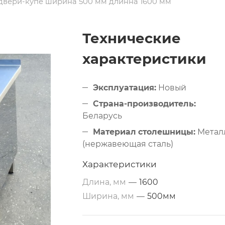
 двери-купе ширина 500 мм длинна 1600 мм
Технические
характеристики
Эксплуатация:
Новый
Страна-производитель:
Беларусь
Материал столешницы:
Метал
(нержавеющая сталь)
Дополнительные свойства:
Из
Характеристики
нержавеющей стали
Длина, мм
—
1600
Размеры:
1600х500х850 мм
Ширина, мм
—
500мм
Тип по назначению:
Разделочный