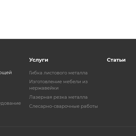
Услуги
Статьи
еющей
Гибка листового металла
Изготовление мебели из
нержавейки
Лазерная резка металла
удование
Слесарно-сварочные работы