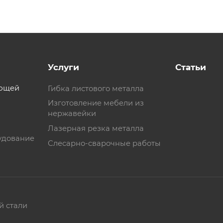
Услуги
Статьи
еющей
Гибка листового металла
Изготовление мебели из
нержавейки
Лазерная резка металла
удование
Слесарно-сварочные работы
й стали