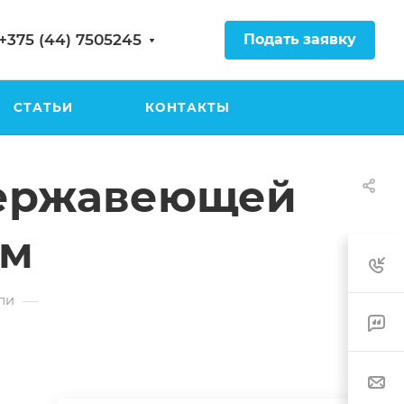
Подать заявку
+375 (44) 7505245
СТАТЬИ
КОНТАКТЫ
 нержавеющей
мм
—
ли