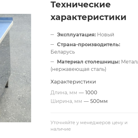
Технические
характеристики
Эксплуатация:
Новый
Страна-производитель:
Беларусь
Материал столешницы:
Метал
(нержавеющая сталь)
Дополнительные свойства:
Из
Характеристики
нержавеющей стали
Длина, мм
—
1000
Размеры:
1000х500х850 мм
Ширина, мм
—
500мм
Тип по назначению:
Разделочный
Уточняйте у менеджеров цену и
Каркас:
Профильная труба
наличие
40х40 мм