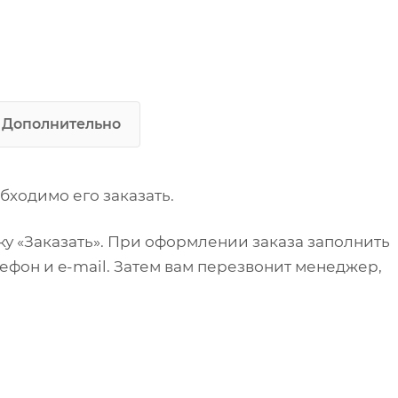
Особенности:
Раздвижные
двери-купе, регулируемые по
высоте опоры, нижняя сплошная
полка (стандартно), возможность
изготовления с бортом или без
борта, возможность исполнения 
Дополнительно
встроенной ванной (опциональн
бходимо его заказать.
у «Заказать». При оформлении заказа заполнить
ефон и e-mail. Затем вам перезвонит менеджер,