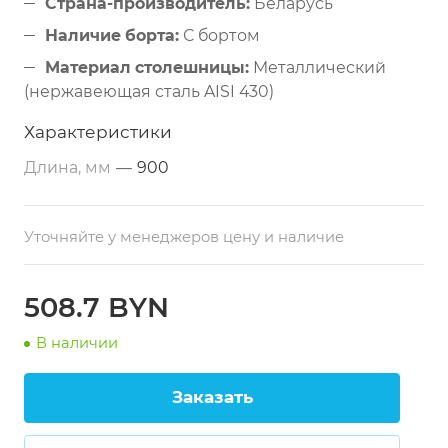
Страна-производитель:
Беларусь
Наличие борта:
С бортом
Материал столешницы:
Металлический
(нержавеющая сталь AISI 430)
Дополнительные свойства:
Из
Характеристики
нержавеющей стали
Длина, мм
—
900
Размеры:
900х800х860 мм
Тип по назначению:
Разделочный
Уточняйте у менеджеров цену и наличие
Материал каркаса:
Профильная труба 40х40
мм (нержавеющая сталь)
Толщина столешницы:
1 мм
508.7 BYN
В наличии
Заказать