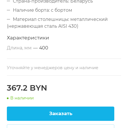
Страна-производитель: Беларусь
Наличие борта: с бортом
Материал столешницы: металлический
(нержавеющая сталь AISI 430)
Дополнительные свойства: из
Характеристики
нержавеющей стали
Длина, мм
—
400
Размеры: 400х800х860 мм
Тип по назначению: разделочный
Уточняйте у менеджеров цену и наличие
Каркас: профильная труба 40х40 мм
(нержавеющая сталь)
Толщина столешницы: 1 мм
367.2 BYN
В наличии
Заказать