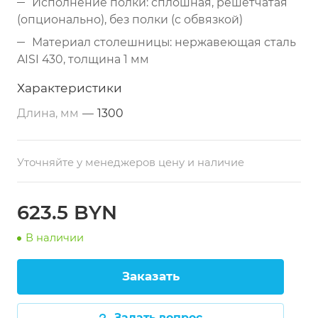
Исполнение полки: сплошная, решётчатая
(опционально), без полки (с обвязкой)
Материал столешницы: нержавеющая сталь
AISI 430, толщина 1 мм
Исполнение столешницы: с бортом или без
Характеристики
борта
Длина, мм
—
1300
Усиление столешницы: усиливающие
профили под столешницей
Материал каркаса: профильная труба 40х40
Уточняйте у менеджеров цену и наличие
мм (нержавеющая сталь)
Опоры: регулируемые по высоте
623.5 BYN
Поставка: в готовом виде
В наличии
Дополнительные опции: изготовление со
встроенной ванной (1 или 2), стол-тумба с
Заказать
дверями купе, изготовление под заказ по
размерам заказчика
Задать вопрос