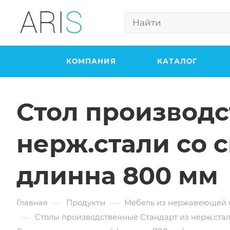
КОМПАНИЯ
КАТАЛОГ
Стол производс
нерж.стали со 
длинна 800 мм
—
—
Главная
Продукты
Мебель из нержавеющей 
—
Столы производственные Стандарт из нерж.ста