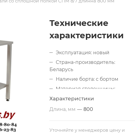
али со сплошной полкой СПМ 8/7 длинна 800 мм
Технические
характеристики
Эксплуатация: новый
Страна-производитель:
Беларусь
Наличие борта: с бортом
Материал столешницы:
металлический (нержавеющая
Характеристики
сталь)
Длина, мм
—
800
Дополнительные свойства: из
нержавеющей стали
Размеры: 800х700х850 мм
Уточняйте у менеджеров цену и