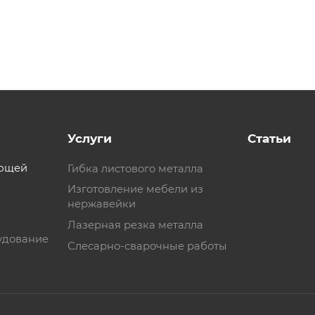
Услуги
Статьи
еющей
Гибка листового металла
Изготовление мебели из
нержавейки
Лазерная резка металла
удование
Слесарно-сварочные работы