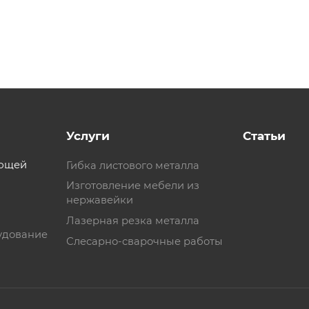
Услуги
Статьи
еющей
Гибка листового металла
Изготовление мебели из
нержавейки
Лазерная резка металла
удование
Слесарно-сварочные работы