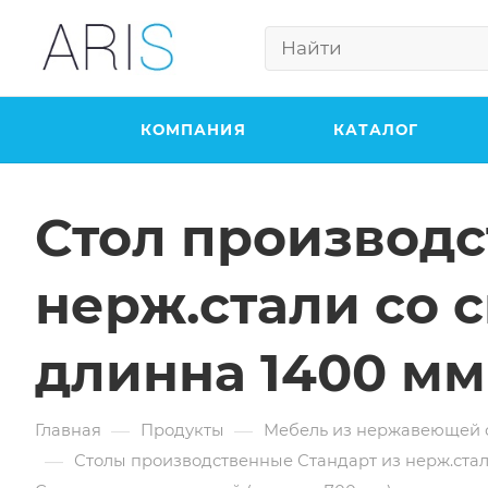
КОМПАНИЯ
КАТАЛОГ
Стол производс
нерж.стали со 
длинна 1400 мм
—
—
Главная
Продукты
Мебель из нержавеющей 
—
Столы производственные Стандарт из нерж.ста