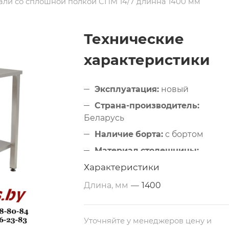
али со сплошной полкой СПМ 14/7 длинна 1400 мм
Технические
характеристики
Эксплуатация:
новый
Страна-производитель:
Беларусь
Наличие борта:
с бортом
Материал столешницы:
металлический (нержавеющая
Характеристики
сталь)
Длина, мм
—
1400
Дополнительные свойства:
из
нержавеющей стали
Размеры:
1400х700х850 мм
Уточняйте у менеджеров цену и