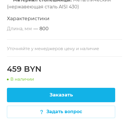
(нержавеющая сталь AISI 430)
Дополнительные свойства:
Из
Характеристики
нержавеющей стали
Длина, мм
—
800
Размеры:
800х800х860 мм
Тип по назначению:
Разделочный
Уточняйте у менеджеров цену и наличие
Расположение:
Пристенный
Каркас:
Профильная труба 40х40 мм
(нержавеющая сталь)
459 BYN
Толщина столешницы:
1 мм
В наличии
Опоры:
Регулируемые по высоте
Заказать
Задать вопрос