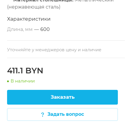
(нержавеющая сталь)
Дополнительные свойства:
Из
Характеристики
нержавеющей стали
Длина, мм
—
600
Размеры:
600х800х860 мм
Тип по назначению:
Разделочный
Уточняйте у менеджеров цену и наличие
Расположение:
Пристенный
411.1 BYN
В наличии
Заказать
Задать вопрос