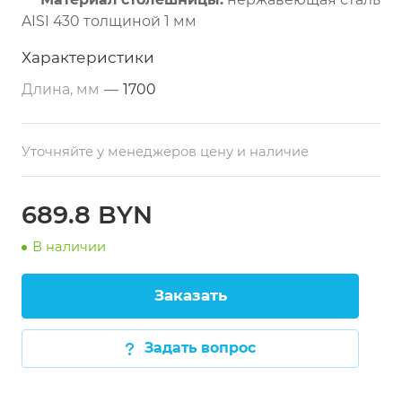
AISI 430 толщиной 1 мм
Дополнительные свойства:
из
Характеристики
нержавеющей стали
Длина, мм
—
1700
Размеры:
1700х800х860 мм
Тип по назначению:
разделочный
Уточняйте у менеджеров цену и наличие
Расположение:
пристенный
Каркас:
профильная труба 40х40 мм
(нержавеющая сталь)
689.8 BYN
Опоры:
регулируемые по высоте
В наличии
Заказать
Задать вопрос