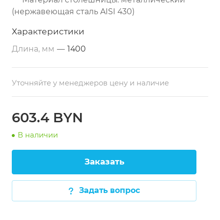
(нержавеющая сталь AISI 430)
Дополнительные свойства: из
Характеристики
нержавеющей стали
Длина, мм
—
1400
Размеры: 1400х800х860 мм
Тип по назначению: разделочный
Уточняйте у менеджеров цену и наличие
Расположение: пристенный
Каркас: профильная труба 40х40 мм
(нержавеющая сталь)
603.4 BYN
В наличии
Заказать
Задать вопрос