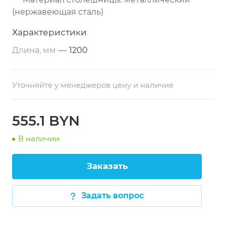
(нержавеющая сталь)
Дополнительные свойства: из
Характеристики
нержавеющей стали
Длина, мм
—
1200
Размеры: 1200х800х860 мм
Тип по назначению: разделочный
Уточняйте у менеджеров цену и наличие
Расположение: пристенный
555.1 BYN
В наличии
Заказать
Задать вопрос