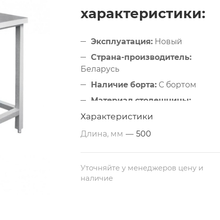
характеристики:
Эксплуатация:
Новый
Страна-производитель:
Беларусь
Наличие борта:
С бортом
Материал столешницы:
Металлический (нержавеющая
Характеристики
сталь AISI 430)
Длина, мм
—
500
Дополнительные свойства:
Из
нержавеющей стали
Размеры:
500х700х850 мм
Уточняйте у менеджеров цену и
наличие
Тип по назначению:
Разделочный
Каркас:
Профильная труба