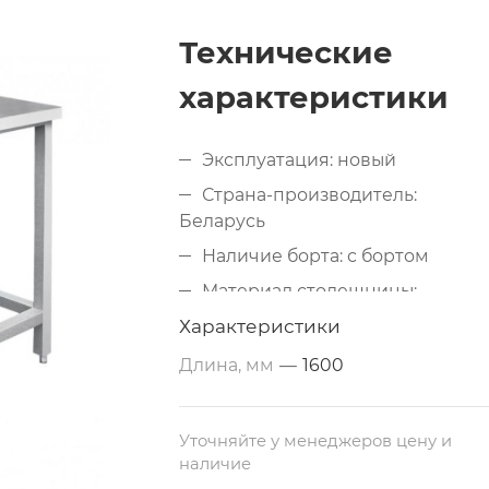
Технические
характеристики
Эксплуатация: новый
Страна-производитель:
Беларусь
Наличие борта: с бортом
Материал столешницы:
металлический (нержавеющая
Характеристики
сталь AISI 430)
Длина, мм
—
1600
Дополнительные свойства: из
нержавеющей стали
Размеры: 1600х700х850 мм
Уточняйте у менеджеров цену и
наличие
Тип по назначению: