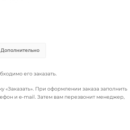
разделочный
Каркас: профильная труба 40х
мм (нержавеющая сталь)
Толщина столешницы: 1 мм
Дополнительно
бходимо его заказать.
у «Заказать». При оформлении заказа заполнить
ефон и e-mail. Затем вам перезвонит менеджер,