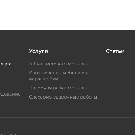
Услуги
Статьи
еющей
Гибка листового металла
Изготовление мебели из
нержавейки
Лазерная резка металла
удование
Слесарно-сварочные работы
й стали