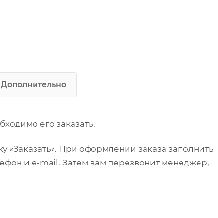
разделочный
Каркас: профильная труба 40х
мм (нержавеющая сталь)
Толщина столешницы: 1 мм
Дополнительно
бходимо его заказать.
у «Заказать». При оформлении заказа заполнить
ефон и e-mail. Затем вам перезвонит менеджер,