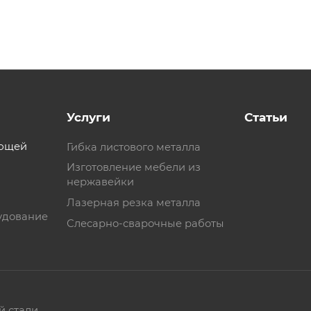
Услуги
Статьи
еющей
Гибка листового металла
Изготовление мебели из
нержавейки
Лазерная резка металла
удование
Слесарно-сварочные работы
й стали