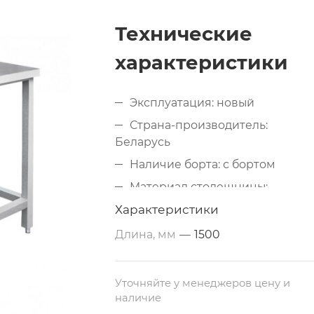
Технические
характеристики
Эксплуатация: новый
Страна-производитель:
Беларусь
Наличие борта: с бортом
Материал столешницы:
металлический (нержавеющая
Характеристики
сталь AISI 430)
Длина, мм
—
1500
Дополнительные свойства: из
нержавеющей стали
Размеры: 1500х600х860 мм
Уточняйте у менеджеров цену и
наличие
Тип по назначению: