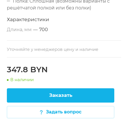
Полка: Сплошная (возможны варианты с
решётчатой полкой или без полки)
Столешница: Листовая нержавеющая сталь
Характеристики
AISI 430 толщиной 0,8 мм, с перегибом, с
Длина, мм
—
700
бортом или без борта, усилена профилями
Каркас: Сложный профиль 40х40 мм
(нержавеющая сталь)
Уточняйте у менеджеров цену и наличие
Опоры: Регулируемые по высоте
Поставка: В несобранном виде (столешница
347.8 BYN
+ каркас), упакован в бумажную упаковку
В наличии
Возможность изготовления под заказ по
размерам заказчика
Заказать
Задать вопрос