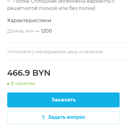
Полка: Сплошная (возможны варианты с
решётчатой полкой или без полки)
Столешница: Листовая нержавеющая сталь
Характеристики
AISI 430 толщиной 0,8 мм, с перегибом, с
Длина, мм
—
1200
бортом или без борта, усилена профилями
Каркас: Сложный профиль 40х40 мм
(нержавеющая сталь)
Уточняйте у менеджеров цену и наличие
Опоры: Регулируемые по высоте
Поставка: В несобранном виде (столешница
466.9 BYN
+ каркас), упакован в бумажную упаковку
В наличии
Возможность изготовления под заказ по
размерам заказчика
Заказать
Задать вопрос