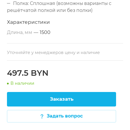
Полка: Сплошная (возможны варианты с
решётчатой полкой или без полки)
Столешница: Нержавеющая сталь AISI 430
Характеристики
толщиной 0,8 мм с перегибом, с бортом или
Длина, мм
—
1500
без борта, усилена профилями
Каркас: Профиль 40х40 мм (нержавеющая
сталь)
Уточняйте у менеджеров цену и наличие
Опоры: Регулируемые по высоте
Упаковка: В разобранном виде (столешница
497.5 BYN
+ каркас)
В наличии
Возможно изготовление под заказ по
размерам заказчика
Заказать
Задать вопрос