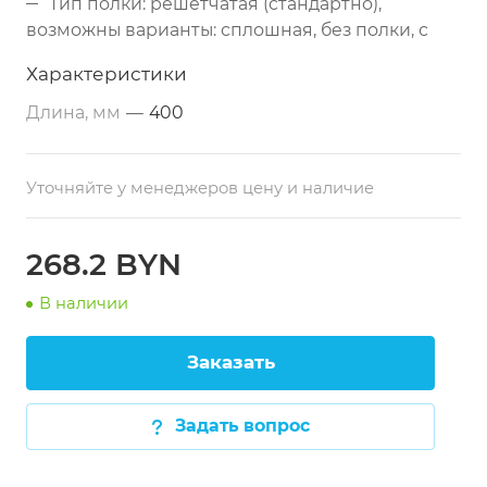
Тип полки: решётчатая (стандартно),
возможны варианты: сплошная, без полки, с
обвязкой с 4-х сторон
Характеристики
Каркас: сложный профиль 40х40 мм
Длина, мм
—
400
(нержавеющая сталь)
Опоры: регулируемые по высоте
Упаковка: бумажная (столешница + каркас)
Уточняйте у менеджеров цену и наличие
Дополнительно: усиленные профили под
столешницей, борт (опционально)
268.2 BYN
В наличии
Заказать
Задать вопрос