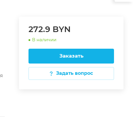
272.9 BYN
В наличии
Заказать
Задать вопрос
ая
:
с
0
те