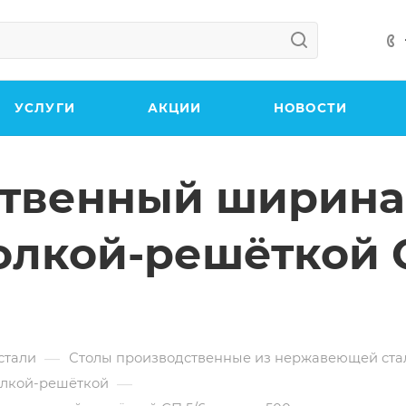
УСЛУГИ
АКЦИИ
НОВОСТИ
ственный ширина
полкой-решёткой 
—
стали
Столы производственные из нержавеющей ста
—
олкой-решёткой