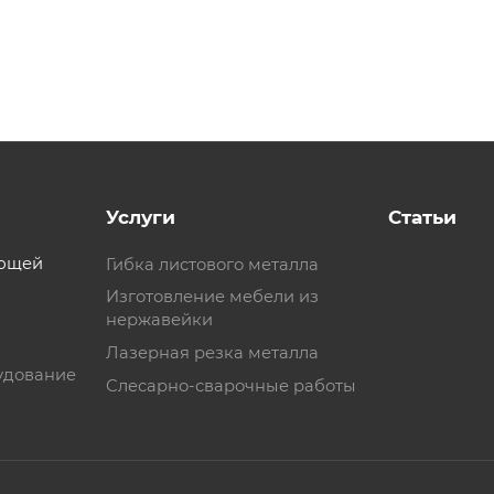
Услуги
Статьи
еющей
Гибка листового металла
Изготовление мебели из
нержавейки
Лазерная резка металла
удование
Слесарно-сварочные работы