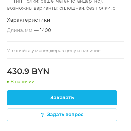
Тип полки: решётчатая (стандартно),
возможны варианты: сплошная, без полки, с
обвязкой с 4-х сторон
Характеристики
Каркас: сложный профиль 40х40 мм
Длина, мм
—
1400
(нержавеющая сталь)
Опоры: регулируемые по высоте
Упаковка: бумажная (столешница + каркас)
Уточняйте у менеджеров цену и наличие
Дополнительно: возможно изготовление
под заказ по размерам заказчика
430.9 BYN
В наличии
Заказать
Задать вопрос