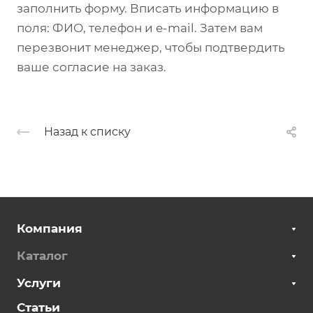
стали.
разборный.
заполнить форму. Вписать информацию в
поля: ФИО, телефон и e-mail. Затем вам
перезвонит менеджер, чтобы подтвердить
ваше согласие на заказ.
Назад к списку
Возможно
Компания
Каталог
Услуги
стали. Возможно изготовл" >
Статьи