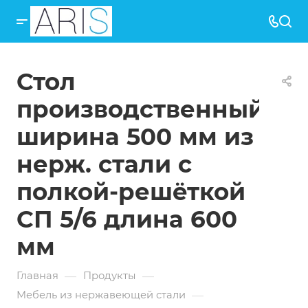
Стол
производственный
ширина 500 мм из
изготовлен
нерж. стали с
полкой-решёткой
СП 5/6 длина 600
мм
—
—
Главная
Продукты
—
Мебель из нержавеющей стали
изготовлен
(производственн