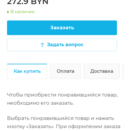
272.9 BYN
нержавеющей
стали сборно-
В наличии
Заказать
Задать вопрос
стали.
Как купить
Оплата
Доставка
Чтобы приобрести понравившийся товар,
необходимо его заказать.
Выбрать понравившийся товар и нажать
изготовлен полностью из нержавеющей
кнопку «Заказать». При оформлении заказа