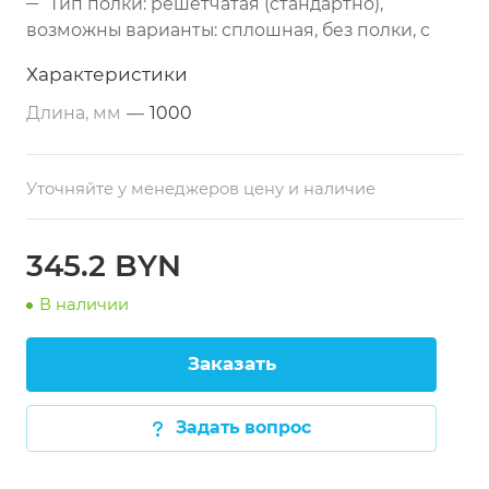
Тип полки: решётчатая (стандартно),
возможны варианты: сплошная, без полки, с
обвязкой с 4-х сторон
Характеристики
Каркас: сложный профиль 40х40 мм
Длина, мм
—
1000
(нержавеющая сталь)
Опоры: регулируемые по высоте
Упаковка: бумажная (столешница + каркас)
Уточняйте у менеджеров цену и наличие
Дополнительно: возможно изготовление
под заказ по размерам заказчика
345.2 BYN
В наличии
Заказать
Задать вопрос