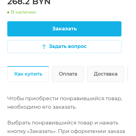
268.2 BYN
нержавеющей
стали сборно-
В наличии
Заказать
Задать вопрос
стали.
Как купить
Оплата
Доставка
Чтобы приобрести понравившийся товар,
необходимо его заказать.
Выбрать понравившийся товар и нажать
изготовлен полностью из нержавеющей
кнопку «Заказать». При оформлении заказа