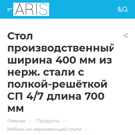
Стол
производственный
ширина 400 мм из
изготовлен
нерж. стали с
полкой-решёткой
СП 4/7 длина 700
мм
—
—
Главная
Продукты
—
Мебель из нержавеющей стали
изготовлен
(производственн