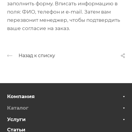
стали.
разборный.
заполнить форму. Вписать информацию в
поля: ФИО, телефон и e-mail. Затем вам
перезвонит менеджер, чтобы подтвердить
ваше согласие на заказ.
Назад к списку
Возможно
Компания
Каталог
Услуги
стали. Возможно изготовл" >
Статьи