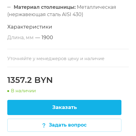
Материал столешницы:
Металлическая
(нержавеющая сталь AISI 430)
Дополнительные свойства:
С ванной
Характеристики
(нержавеющая сталь AISI 304)
Длина, мм
—
1900
Размеры:
1900х700х850 мм
Толщина стали столешницы:
1 мм
Уточняйте у менеджеров цену и наличие
Размеры ванны (для столов шириной 700
мм):
500х500х300 мм
Каркас:
Профильная квадратная труба
1357.2 BYN
40х40 мм, регулируемые по высоте опоры
В наличии
Заказать
Задать вопрос