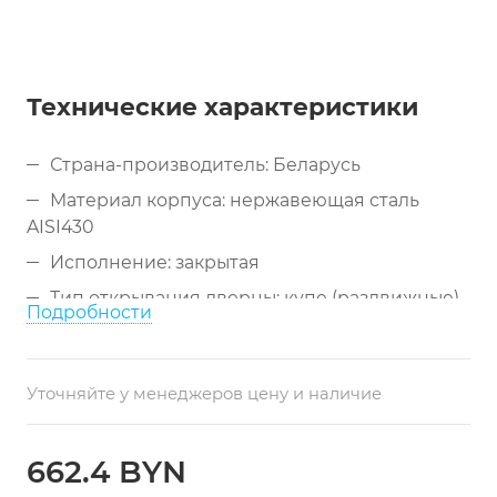
Технические характеристики
Страна-производитель: Беларусь
Материал корпуса: нержавеющая сталь
AISI430
Исполнение: закрытая
Тип открывания дверцы: купе (раздвижные)
Подробности
Дополнительные свойства: навесная
Стандартные размеры (ДхШхВ): 600х400х600
Уточняйте у менеджеров цену и наличие
мм, 900х400х600 мм, 1200х400х600 мм
Возможно изготовление по
индивидуальным размерам
662.4 BYN
Доступна модификация с