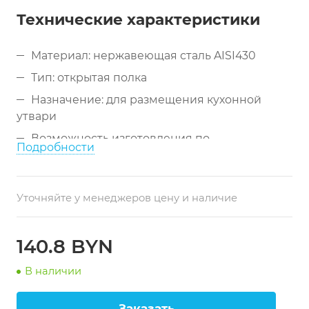
Технические характеристики
Материал: нержавеющая сталь AISI430
Тип: открытая полка
Назначение: для размещения кухонной
утвари
Возможность изготовления по
Подробности
индивидуальным размерам
Вариант исполнения: с дверцами-купе
(опционально)
Уточняйте у менеджеров цену и наличие
Особенности: возможна перфорация
боковых стенок (для хранения хлеба)
140.8 BYN
Применение: для производственных
помещений
В наличии
Заказать